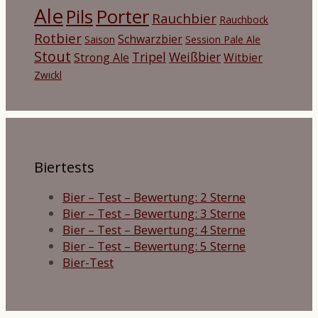
Ale
Porter
Pils
Rauchbier
Rauchbock
Rotbier
Schwarzbier
Saison
Session Pale Ale
Stout
Tripel
Weißbier
Strong Ale
Witbier
Zwickl
Biertests
Bier – Test – Bewertung: 2 Sterne
Bier – Test – Bewertung: 3 Sterne
Bier – Test – Bewertung: 4 Sterne
Bier – Test – Bewertung: 5 Sterne
Bier-Test