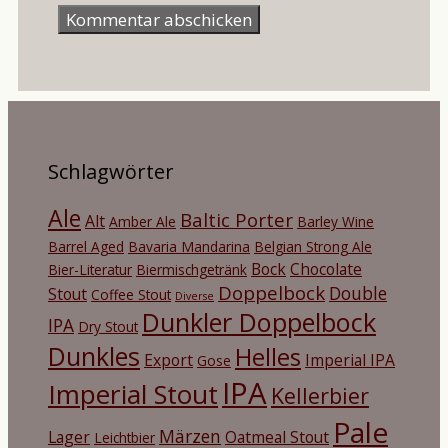
Schlagwörter
Ale
Baltic Porter
Alt
Amber Ale
Barley Wine
Barrel Aged
Bavaria Mandarina
Belgian Strong Ale
Bock
Chocolate
Bier-Literatur
Biermischgetränk
Doppelbock
Double
Stout
Coffee Stout
Diverse
Dunkler Doppelbock
IPA
Dry Stout
Dunkles
Helles
Export
Imperial IPA
Gose
IPA
Imperial Stout
Kellerbier
Pale
Märzen
Lager
Oatmeal Stout
Leichtbier