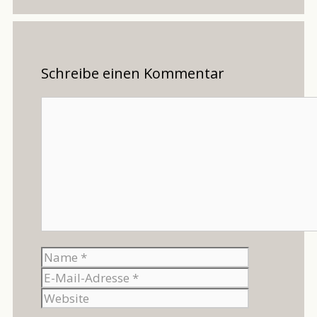
Schreibe einen Kommentar
Kommentar
Name
E-
Mail-
Website
Adresse