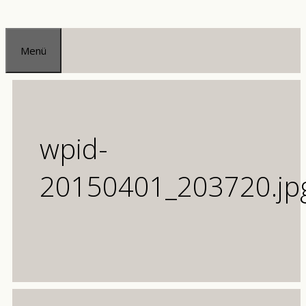
Zum
Inhalt
Menü
springen
wpid-
20150401_203720.jp