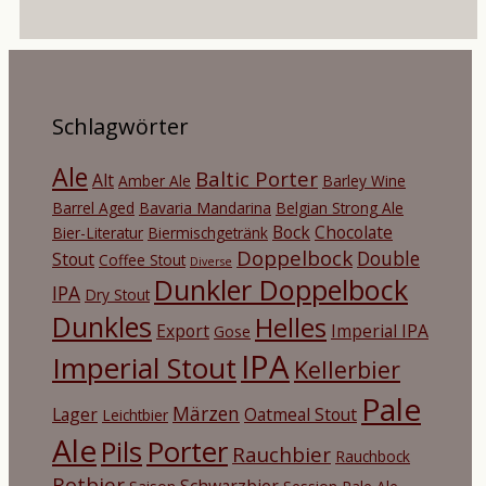
Schlagwörter
Ale
Baltic Porter
Alt
Amber Ale
Barley Wine
Barrel Aged
Bavaria Mandarina
Belgian Strong Ale
Bock
Chocolate
Bier-Literatur
Biermischgetränk
Doppelbock
Double
Stout
Coffee Stout
Diverse
Dunkler Doppelbock
IPA
Dry Stout
Dunkles
Helles
Export
Imperial IPA
Gose
IPA
Imperial Stout
Kellerbier
Pale
Märzen
Lager
Oatmeal Stout
Leichtbier
Ale
Porter
Pils
Rauchbier
Rauchbock
Rotbier
Schwarzbier