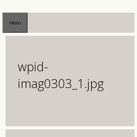
Zum
Inhalt
Menü
springen
wpid-
imag0303_1.jpg