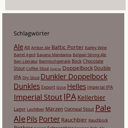
Schlagwörter
Ale
Baltic Porter
Alt
Amber Ale
Barley Wine
Barrel Aged
Bavaria Mandarina
Belgian Strong Ale
Bock
Chocolate
Bier-Literatur
Biermischgetränk
Doppelbock
Double
Stout
Coffee Stout
Diverse
Dunkler Doppelbock
IPA
Dry Stout
Dunkles
Helles
Export
Imperial IPA
Gose
IPA
Imperial Stout
Kellerbier
Pale
Märzen
Lager
Oatmeal Stout
Leichtbier
Ale
Porter
Pils
Rauchbier
Rauchbock
Rotbier
Schwarzbier