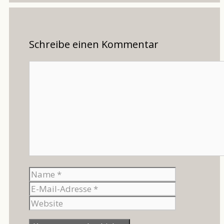
Schreibe einen Kommentar
Kommentar
Name
E-
Mail-
Website
Adresse