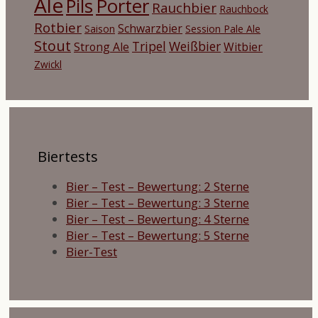
Ale
Porter
Pils
Rauchbier
Rauchbock
Rotbier
Schwarzbier
Saison
Session Pale Ale
Stout
Tripel
Weißbier
Strong Ale
Witbier
Zwickl
Biertests
Bier – Test – Bewertung: 2 Sterne
Bier – Test – Bewertung: 3 Sterne
Bier – Test – Bewertung: 4 Sterne
Bier – Test – Bewertung: 5 Sterne
Bier-Test