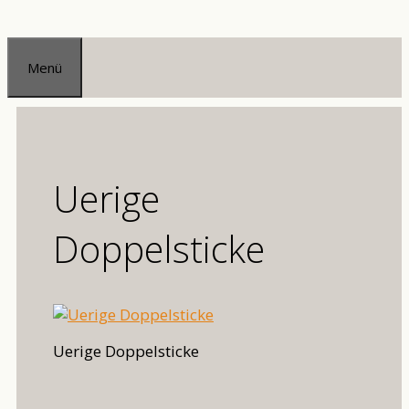
Zum
Inhalt
Menü
springen
Uerige
Doppelsticke
Uerige Doppelsticke