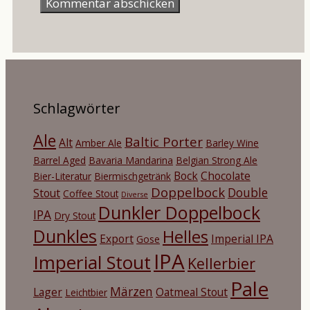
Schlagwörter
Ale
Baltic Porter
Alt
Amber Ale
Barley Wine
Barrel Aged
Bavaria Mandarina
Belgian Strong Ale
Bock
Chocolate
Bier-Literatur
Biermischgetränk
Doppelbock
Double
Stout
Coffee Stout
Diverse
Dunkler Doppelbock
IPA
Dry Stout
Dunkles
Helles
Export
Imperial IPA
Gose
IPA
Imperial Stout
Kellerbier
Pale
Märzen
Lager
Oatmeal Stout
Leichtbier