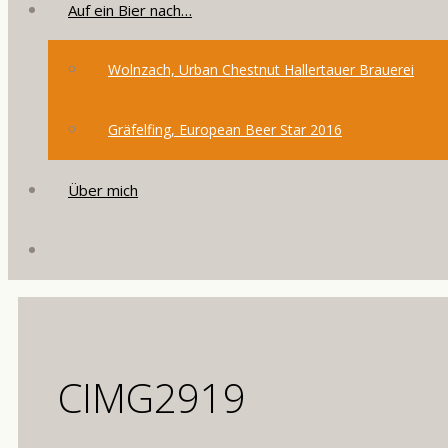
Auf ein Bier nach…
Wolnzach, Urban Chestnut Hallertauer Brauerei
Gräfelfing, European Beer Star 2016
Über mich
CIMG2919