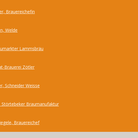
r, Brauereichefin
nn, Welde
Neumarkter Lammsbräu
at-Brauerei Zötler
r, Schneider Weisse
 Störtebeker Braumanufaktur
iegele, Brauereichef