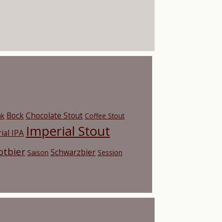
Bock
Chocolate Stout
nk
Coffee Stout
Imperial Stout
ial IPA
otbier
Schwarzbier
Saison
Session