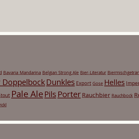
d
Bavaria Mandarina
Belgian Strong Ale
Bier-Literatur
Biermischgeträ
r Doppelbock
Dunkles
Helles
Export
Imper
Gose
Pale Ale
Porter
Pils
Rauchbier
R
tout
Rauchbock
ickl