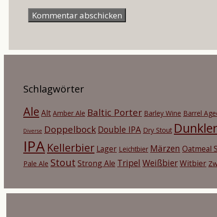
Mail-
Adresse
Schlagwörter
Ale
Baltic Porter
Alt
Amber Ale
Barley Wine
Barrel Age
Dunkle
Doppelbock
Double IPA
Dry Stout
Diverse
IPA
Kellerbier
Märzen
Lager
Oatmeal S
Leichtbier
Stout
Tripel
Weißbier
Strong Ale
Witbier
Pale Ale
Zw