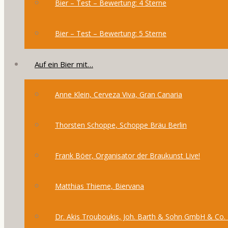
Bier – Test – Bewertung: 4 Sterne
Bier – Test – Bewertung: 5 Sterne
Auf ein Bier mit…
Anne Klein, Cerveza Viva, Gran Canaria
Thorsten Schoppe, Schoppe Bräu Berlin
Frank Böer, Organisator der Braukunst Live!
Matthias Thieme, Biervana
Dr. Akis Trouboukis, Joh. Barth & Sohn GmbH & Co.