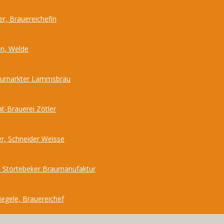
r, Brauereichefin
nn, Welde
Neumarkter Lammsbräu
at-Brauerei Zötler
r, Schneider Weisse
 Störtebeker Braumanufaktur
iegele, Brauereichef