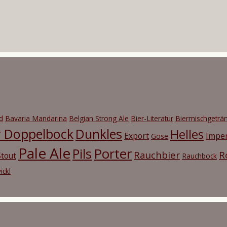
d
Bavaria Mandarina
Belgian Strong Ale
Bier-Literatur
Biermischgeträ
r Doppelbock
Dunkles
Helles
Export
Imper
Gose
Pale Ale
Porter
Pils
Rauchbier
R
tout
Rauchbock
ickl