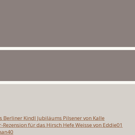
as Berliner Kindl Jubiläums Pilsener von Kalle
er-Rezension für das Hirsch Hefe Weisse von Eddie01
eman40