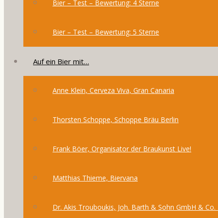
Bier – Test – Bewertung: 4 Sterne
Bier – Test – Bewertung: 5 Sterne
Auf ein Bier mit…
Anne Klein, Cerveza Viva, Gran Canaria
Thorsten Schoppe, Schoppe Bräu Berlin
Frank Böer, Organisator der Braukunst Live!
Matthias Thieme, Biervana
Dr. Akis Trouboukis, Joh. Barth & Sohn GmbH & Co.