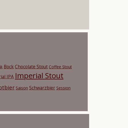
Bock
Chocolate Stout
nk
Coffee Stout
Imperial Stout
ial IPA
otbier
Schwarzbier
Saison
Session