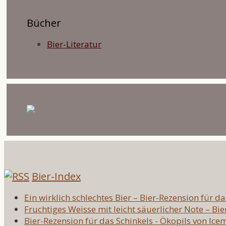
Bücher
Bier-Literatur
Bier-Index
Ein wirklich schlechtes Bier – Bier-Rezension für d
Fruchtiges Weisse mit leicht säuerlicher Note – Bi
Bier-Rezension für das Schinkels - Ökopils von Ic