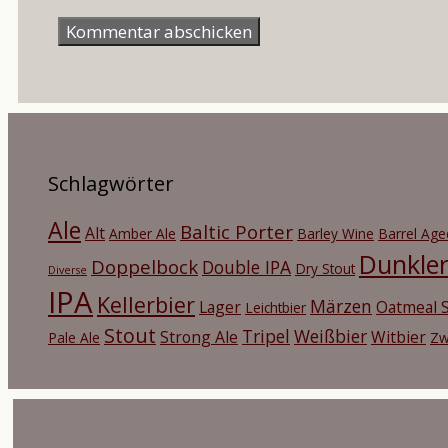
Mail-
Adresse
Schlagwörter
Ale
Baltic Porter
Alt
Amber Ale
Barley Wine
Barrel Age
Dunkle
Doppelbock
Double IPA
Dry Stout
Diverse
IPA
Kellerbier
Märzen
Lager
Oatmeal S
Leichtbier
Stout
Tripel
Weißbier
Strong Ale
Witbier
Pale Ale
Zw