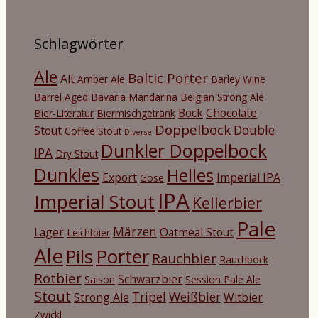
Schlagwörter
Ale
Baltic Porter
Alt
Amber Ale
Barley Wine
Barrel Aged
Bavaria Mandarina
Belgian Strong Ale
Bock
Chocolate
Bier-Literatur
Biermischgetränk
Doppelbock
Double
Stout
Coffee Stout
Diverse
Dunkler Doppelbock
IPA
Dry Stout
Dunkles
Helles
Export
Imperial IPA
Gose
IPA
Imperial Stout
Kellerbier
Pale
Märzen
Lager
Oatmeal Stout
Leichtbier
Ale
Porter
Pils
Rauchbier
Rauchbock
Rotbier
Schwarzbier
Saison
Session Pale Ale
Stout
Tripel
Weißbier
Strong Ale
Witbier
Zwickl