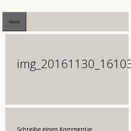
Zum
Inhalt
Menü
springen
img_20161130_16103
Schreibe einen Kommentar