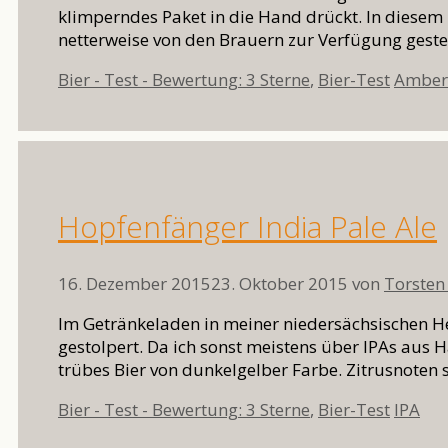
klimperndes Paket in die Hand drückt. In diesem
netterweise von den Brauern zur Verfügung gestel
Kategorien
Schlag
Bier - Test - Bewertung: 3 Sterne
,
Bier-Test
Amber
Hopfenfänger India Pale Ale
16. Dezember 2015
23. Oktober 2015
von
Torsten
Im Getränkeladen in meiner niedersächsischen H
gestolpert. Da ich sonst meistens über IPAs aus 
trübes Bier von dunkelgelber Farbe. Zitrusnoten s
Kategorien
Schlag
Bier - Test - Bewertung: 3 Sterne
,
Bier-Test
IPA