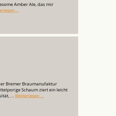
Awesome Amber Ale, das mir
erlesen …
s der Bremer Braumanufaktur
telporige Schaum ziert ein leicht
sität, …
Weiterlesen …