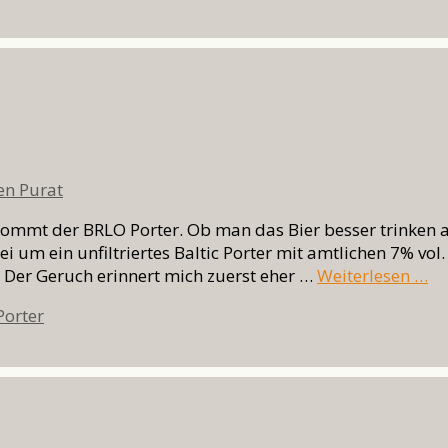
en Purat
kommt der BRLO Porter. Ob man das Bier besser trinken a
i um ein unfiltriertes Baltic Porter mit amtlichen 7% vol. 
. Der Geruch erinnert mich zuerst eher …
Weiterlesen …
wörter
Porter