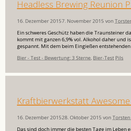
Headless Brewing Reunion Pi
16. Dezember 2015
7. November 2015
von
Torste
Ein schweres Geschütz haben die Traunsteiner da
kommt mit ganzen 6,9% vol. Alkohol daher und ist
gespannt. Mit dem beim Eingießen entstehenden
Kategorien
Schlag
Bier - Test - Bewertung: 3 Sterne
,
Bier-Test
Pils
Kraftbierwerkstatt Awesome
16. Dezember 2015
28. Oktober 2015
von
Torsten
Das sind doch immer die besten Tage im Leben ei