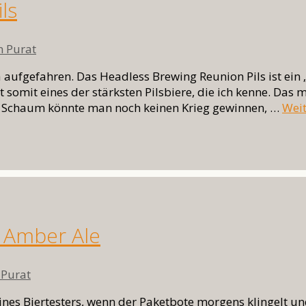
ls
n Purat
 aufgefahren. Das Headless Brewing Reunion Pils ist ein
 somit eines der stärksten Pilsbiere, die ich kenne. Das
 Schaum könnte man noch keinen Krieg gewinnen, …
Weit
wörter
 Amber Ale
 Purat
nes Biertesters, wenn der Paketbote morgens klingelt und