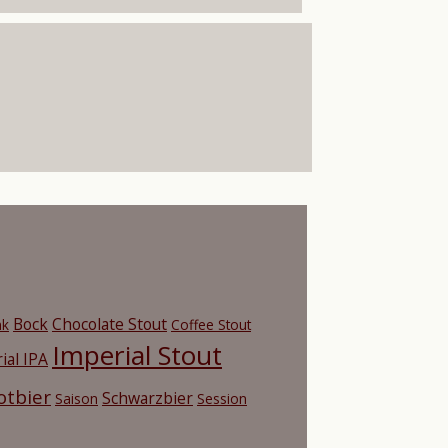
Bock
Chocolate Stout
nk
Coffee Stout
Imperial Stout
ial IPA
otbier
Schwarzbier
Saison
Session