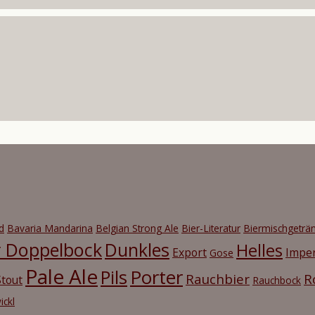
d
Bavaria Mandarina
Belgian Strong Ale
Bier-Literatur
Biermischgeträ
r Doppelbock
Dunkles
Helles
Export
Imper
Gose
Pale Ale
Porter
Pils
Rauchbier
R
tout
Rauchbock
ickl