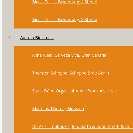
Bier – Test – Bewertung: 4 Sterne
Bier – Test – Bewertung: 5 Sterne
Auf ein Bier mit…
Anne Klein, Cerveza Viva, Gran Canaria
Thorsten Schoppe, Schoppe Bräu Berlin
Frank Böer, Organisator der Braukunst Live!
Matthias Thieme, Biervana
Dr. Akis Trouboukis, Joh. Barth & Sohn GmbH & Co.