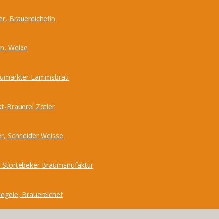
r, Brauereichefin
nn, Welde
Neumarkter Lammsbräu
at-Brauerei Zötler
r, Schneider Weisse
 Störtebeker Braumanufaktur
iegele, Brauereichef