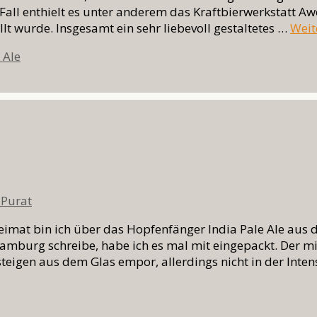
 Fall enthielt es unter anderem das Kraftbierwerkstatt 
lt wurde. Insgesamt ein sehr liebevoll gestaltetes …
Weit
wörter
 Ale
 Purat
eimat bin ich über das Hopfenfänger India Pale Ale au
Hamburg schreibe, habe ich es mal mit eingepackt. Der mit
teigen aus dem Glas empor, allerdings nicht in der Inten
wörter