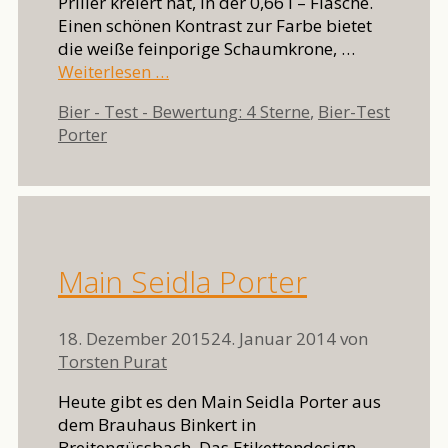
Priller kreiert hat, in der 0,66 l – Flasche.
Einen schönen Kontrast zur Farbe bietet
die weiße feinporige Schaumkrone, …
Weiterlesen …
Kategorien
Bier - Test - Bewertung: 4 Sterne
,
Bier-Test
Schlagwörter
Porter
Main Seidla Porter
18. Dezember 2015
24. Januar 2014
von
Torsten Purat
Heute gibt es den Main Seidla Porter aus
dem Brauhaus Binkert in
Breitengüssbach. Das Etikettendesign