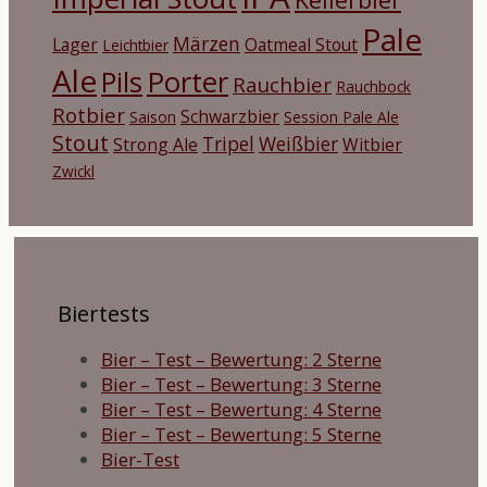
Pale
Märzen
Lager
Oatmeal Stout
Leichtbier
Ale
Porter
Pils
Rauchbier
Rauchbock
Rotbier
Schwarzbier
Saison
Session Pale Ale
Stout
Tripel
Weißbier
Strong Ale
Witbier
Zwickl
Biertests
Bier – Test – Bewertung: 2 Sterne
Bier – Test – Bewertung: 3 Sterne
Bier – Test – Bewertung: 4 Sterne
Bier – Test – Bewertung: 5 Sterne
Bier-Test