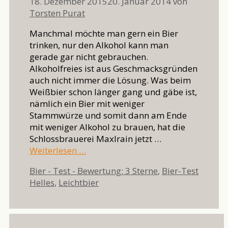
18. Dezember 2015
20. Januar 2014
von
Torsten Purat
Manchmal möchte man gern ein Bier
trinken, nur den Alkohol kann man
gerade gar nicht gebrauchen.
Alkoholfreies ist aus Geschmacksgründen
auch nicht immer die Lösung. Was beim
Weißbier schon länger gang und gäbe ist,
nämlich ein Bier mit weniger
Stammwürze und somit dann am Ende
mit weniger Alkohol zu brauen, hat die
Schlossbrauerei Maxlrain jetzt …
Weiterlesen …
Kategorien
Bier - Test - Bewertung: 3 Sterne
,
Bier-Test
Schlagwörter
Helles
,
Leichtbier