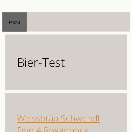
Zum
Inhalt
Menü
springen
Bier-Test
Weissbräu Schwendl
Don 4 Roggnbock