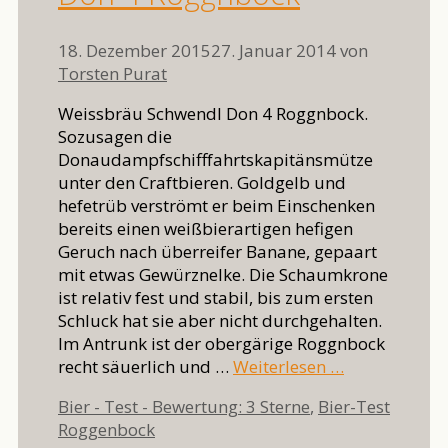
18. Dezember 2015
27. Januar 2014
von
Torsten Purat
Weissbräu Schwendl Don 4 Roggnbock.
Sozusagen die
Donaudampfschifffahrtskapitänsmütze
unter den Craftbieren. Goldgelb und
hefetrüb verströmt er beim Einschenken
bereits einen weißbierartigen hefigen
Geruch nach überreifer Banane, gepaart
mit etwas Gewürznelke. Die Schaumkrone
ist relativ fest und stabil, bis zum ersten
Schluck hat sie aber nicht durchgehalten.
Im Antrunk ist der obergärige Roggnbock
recht säuerlich und …
Weiterlesen …
Kategorien
Bier - Test - Bewertung: 3 Sterne
,
Bier-Test
Schlagwörter
Roggenbock