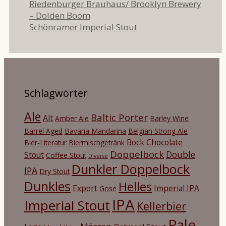
Riedenburger Brauhaus/ Brooklyn Brewery
– Dolden Boom
Schönramer Imperial Stout
Schlagwörter
Ale
Baltic Porter
Alt
Amber Ale
Barley Wine
Barrel Aged
Bavaria Mandarina
Belgian Strong Ale
Bock
Chocolate
Bier-Literatur
Biermischgetränk
Doppelbock
Double
Stout
Coffee Stout
Diverse
Dunkler Doppelbock
IPA
Dry Stout
Dunkles
Helles
Export
Imperial IPA
Gose
IPA
Imperial Stout
Kellerbier
Pale