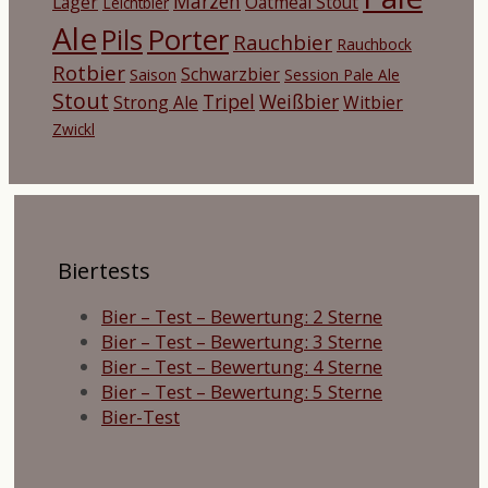
Märzen
Lager
Oatmeal Stout
Leichtbier
Ale
Porter
Pils
Rauchbier
Rauchbock
Rotbier
Schwarzbier
Saison
Session Pale Ale
Stout
Tripel
Weißbier
Strong Ale
Witbier
Zwickl
Biertests
Bier – Test – Bewertung: 2 Sterne
Bier – Test – Bewertung: 3 Sterne
Bier – Test – Bewertung: 4 Sterne
Bier – Test – Bewertung: 5 Sterne
Bier-Test