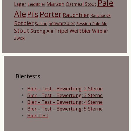
Pale
Märzen
Lager
Oatmeal Stout
Leichtbier
Ale
Porter
Pils
Rauchbier
Rauchbock
Rotbier
Schwarzbier
Saison
Session Pale Ale
Stout
Tripel
Weißbier
Strong Ale
Witbier
Zwickl
Biertests
Bier – Test – Bewertung: 2 Sterne
Bier – Test – Bewertung: 3 Sterne
Bier – Test – Bewertung: 4 Sterne
Bier – Test – Bewertung: 5 Sterne
Bier-Test