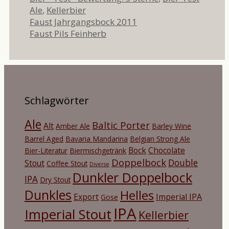
Ale
,
Kellerbier
Faust Jahrgangsbock 2011
Faust Pils Feinherb
Schlagwörter
Ale
Baltic Porter
Alt
Amber Ale
Barley Wine
Barrel Aged
Bavaria Mandarina
Belgian Strong Ale
Bock
Chocolate
Bier-Literatur
Biermischgetränk
Doppelbock
Double
Stout
Coffee Stout
Diverse
Dunkler Doppelbock
IPA
Dry Stout
Dunkles
Helles
Export
Imperial IPA
Gose
IPA
Imperial Stout
Kellerbier