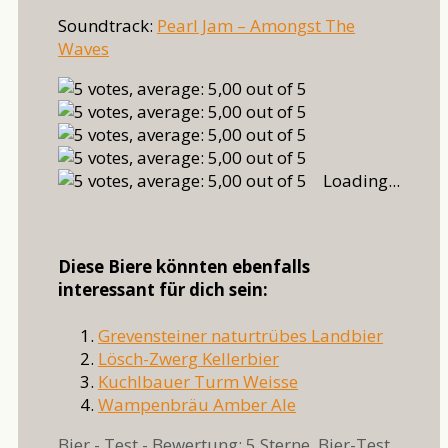
Soundtrack:
Pearl Jam – Amongst The
Waves
Loading...
Diese Biere könnten ebenfalls
interessant für dich sein:
Grevensteiner naturtrübes Landbier
Lösch-Zwerg Kellerbier
Kuchlbauer Turm Weisse
Wampenbräu Amber Ale
Kategorien
Schlag
Bier - Test - Bewertung: 5 Sterne
,
Bier-Test