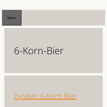
Zum
Inhalt
Menü
springen
6-Korn-Bier
Pyraser 6-Korn Bier