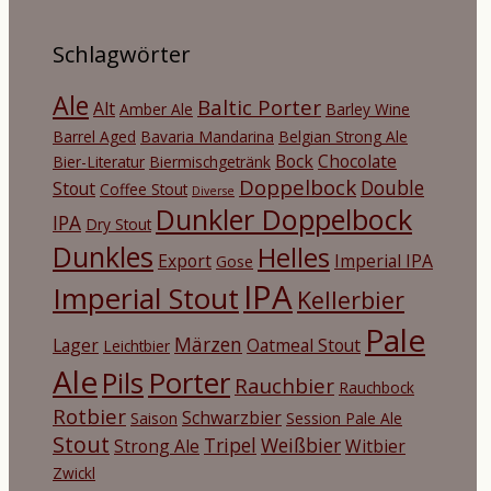
Schlagwörter
Ale
Baltic Porter
Alt
Amber Ale
Barley Wine
Barrel Aged
Bavaria Mandarina
Belgian Strong Ale
Bock
Chocolate
Bier-Literatur
Biermischgetränk
Doppelbock
Double
Stout
Coffee Stout
Diverse
Dunkler Doppelbock
IPA
Dry Stout
Dunkles
Helles
Export
Imperial IPA
Gose
IPA
Imperial Stout
Kellerbier
Pale
Märzen
Lager
Oatmeal Stout
Leichtbier
Ale
Porter
Pils
Rauchbier
Rauchbock
Rotbier
Schwarzbier
Saison
Session Pale Ale
Stout
Tripel
Weißbier
Strong Ale
Witbier
Zwickl