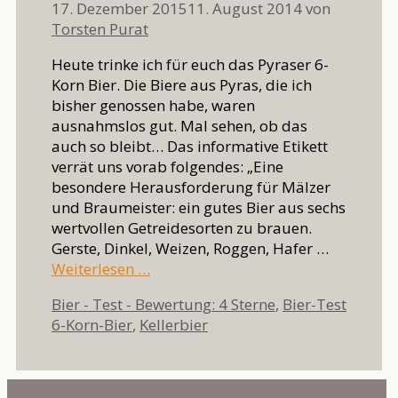
17. Dezember 2015
11. August 2014
von
Torsten Purat
Heute trinke ich für euch das Pyraser 6-
Korn Bier. Die Biere aus Pyras, die ich
bisher genossen habe, waren
ausnahmslos gut. Mal sehen, ob das
auch so bleibt… Das informative Etikett
verrät uns vorab folgendes: „Eine
besondere Herausforderung für Mälzer
und Braumeister: ein gutes Bier aus sechs
wertvollen Getreidesorten zu brauen.
Gerste, Dinkel, Weizen, Roggen, Hafer …
Weiterlesen …
Kategorien
Bier - Test - Bewertung: 4 Sterne
,
Bier-Test
Schlagwörter
6-Korn-Bier
,
Kellerbier