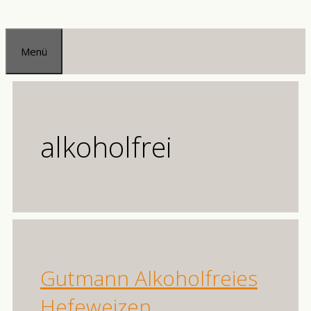
Zum
Inhalt
Menü
springen
alkoholfrei
Gutmann Alkoholfreies
Hefeweizen