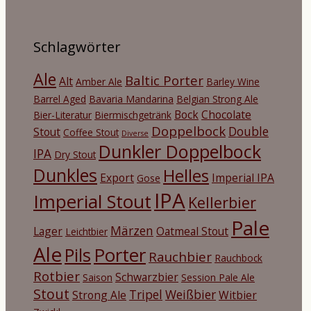
Schlagwörter
Ale
Baltic Porter
Alt
Amber Ale
Barley Wine
Barrel Aged
Bavaria Mandarina
Belgian Strong Ale
Bock
Chocolate
Bier-Literatur
Biermischgetränk
Doppelbock
Double
Stout
Coffee Stout
Diverse
Dunkler Doppelbock
IPA
Dry Stout
Dunkles
Helles
Export
Imperial IPA
Gose
IPA
Imperial Stout
Kellerbier
Pale
Märzen
Lager
Oatmeal Stout
Leichtbier
Ale
Porter
Pils
Rauchbier
Rauchbock
Rotbier
Schwarzbier
Saison
Session Pale Ale
Stout
Tripel
Weißbier
Strong Ale
Witbier