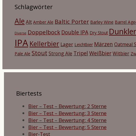
Schlagwörter
Ale
Baltic Porter
Alt
Amber Ale
Barley Wine
Barrel Age
Dunkle
Doppelbock
Double IPA
Dry Stout
Diverse
IPA
Kellerbier
Märzen
Lager
Oatmeal S
Leichtbier
Stout
Tripel
Weißbier
Strong Ale
Witbier
Pale Ale
Zw
Biertests
Bier – Test – Bewertung: 2 Sterne
Bier – Test – Bewertung: 3 Sterne
Bier – Test – Bewertung: 4 Sterne
Bier – Test – Bewertung: 5 Sterne
Bier-Test