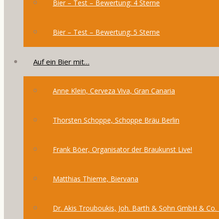
Bier – Test – Bewertung: 4 Sterne
Bier – Test – Bewertung: 5 Sterne
Auf ein Bier mit…
Anne Klein, Cerveza Viva, Gran Canaria
Thorsten Schoppe, Schoppe Bräu Berlin
Frank Böer, Organisator der Braukunst Live!
Matthias Thieme, Biervana
Dr. Akis Trouboukis, Joh. Barth & Sohn GmbH & Co.