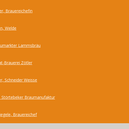
r, Brauereichefin
nn, Welde
Neumarkter Lammsbräu
at-Brauerei Zötler
r, Schneider Weisse
 Störtebeker Braumanufaktur
iegele, Brauereichef