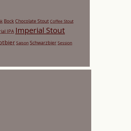
Bock
Chocolate Stout
nk
Coffee Stout
Imperial Stout
ial IPA
otbier
Schwarzbier
Saison
Session