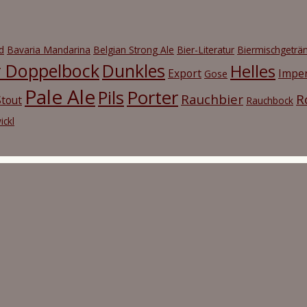
d
Bavaria Mandarina
Belgian Strong Ale
Bier-Literatur
Biermischgeträ
r Doppelbock
Dunkles
Helles
Export
Imper
Gose
Pale Ale
Porter
Pils
Rauchbier
R
tout
Rauchbock
ickl