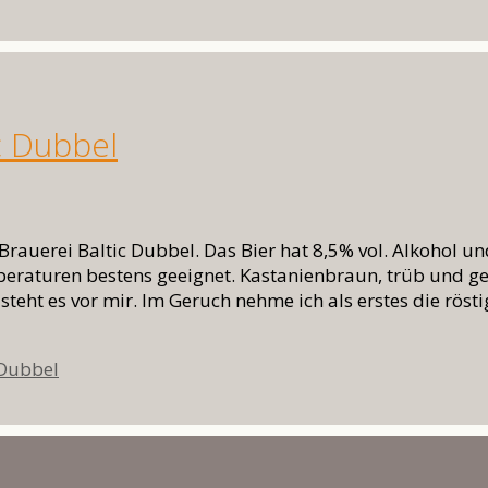
c Dubbel
erei Baltic Dubbel. Das Bier hat 8,5% vol. Alkohol und 
raturen bestens geeignet. Kastanienbraun, trüb und gek
steht es vor mir. Im Geruch nehme ich als erstes die rö
wörter
 Dubbel