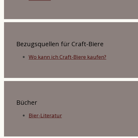
Bezugsquellen für Craft-Biere
Wo kann ich Craft-Biere kaufen?
Bücher
Bier-Literatur