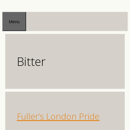
Zum
Inhalt
Menü
springen
Bitter
Fuller’s London Pride