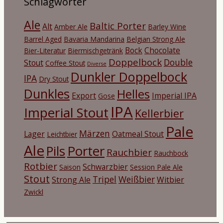
Schlagwörter
Ale
Baltic Porter
Alt
Amber Ale
Barley Wine
Barrel Aged
Bavaria Mandarina
Belgian Strong Ale
Bock
Chocolate
Bier-Literatur
Biermischgetränk
Doppelbock
Double
Stout
Coffee Stout
Diverse
Dunkler Doppelbock
IPA
Dry Stout
Dunkles
Helles
Export
Imperial IPA
Gose
IPA
Imperial Stout
Kellerbier
Pale
Märzen
Lager
Oatmeal Stout
Leichtbier
Ale
Porter
Pils
Rauchbier
Rauchbock
Rotbier
Schwarzbier
Saison
Session Pale Ale
Stout
Tripel
Weißbier
Strong Ale
Witbier
Zwickl