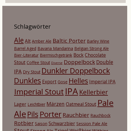
Schlagwörter
Ale
Baltic Porter
Alt
Amber Ale
Barley Wine
Barrel Aged
Bavaria Mandarina
Belgian Strong Ale
Bock
Chocolate
Bier-Literatur
Biermischgetränk
Doppelbock
Double
Stout
Coffee Stout
Diverse
Dunkler Doppelbock
IPA
Dry Stout
Dunkles
Helles
Export
Imperial IPA
Gose
IPA
Imperial Stout
Kellerbier
Pale
Märzen
Lager
Oatmeal Stout
Leichtbier
Ale
Porter
Pils
Rauchbier
Rauchbock
Rotbier
Schwarzbier
Saison
Session Pale Ale
Stout
Tripel
Weißbier
Strong Ale
Witbier