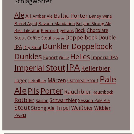
Schlagwörter
Ale
Baltic Porter
Alt
Amber Ale
Barley Wine
Barrel Aged
Bavaria Mandarina
Belgian Strong Ale
Bock
Chocolate
Bier-Literatur
Biermischgetränk
Doppelbock
Double
Stout
Coffee Stout
Diverse
Dunkler Doppelbock
IPA
Dry Stout
Dunkles
Helles
Export
Imperial IPA
Gose
IPA
Imperial Stout
Kellerbier
Pale
Märzen
Lager
Oatmeal Stout
Leichtbier
Ale
Porter
Pils
Rauchbier
Rauchbock
Rotbier
Schwarzbier
Saison
Session Pale Ale
Stout
Tripel
Weißbier
Strong Ale
Witbier
Zwickl