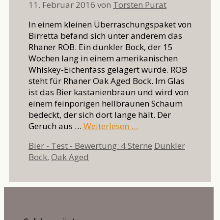
11. Februar 2016
von
Torsten Purat
In einem kleinen Überraschungspaket von
Birretta befand sich unter anderem das
Rhaner ROB. Ein dunkler Bock, der 15
Wochen lang in einem amerikanischen
Whiskey-Eichenfass gelagert wurde. ROB
steht für Rhaner Oak Aged Bock. Im Glas
ist das Bier kastanienbraun und wird von
einem feinporigen hellbraunen Schaum
bedeckt, der sich dort lange hält. Der
Geruch aus …
Weiterlesen …
Kategorien
Schlagwörter
Bier - Test - Bewertung: 4 Sterne
Dunkler
Bock
,
Oak Aged