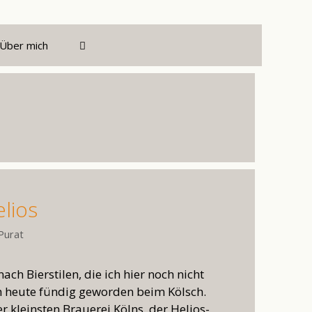
Über mich
elios
Purat
ch Bierstilen, die ich hier noch nicht
ch heute fündig geworden beim Kölsch.
r kleinsten Brauerei Kölns, der Helios-