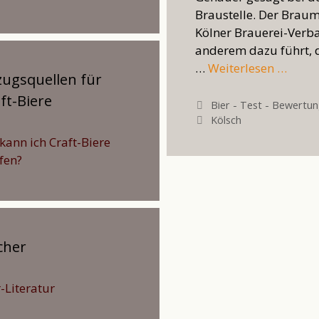
Braustelle. Der Braume
Kölner Brauerei-Ver
anderem dazu führt, da
…
Weiterlesen …
ugsquellen für
ft-Biere
Kategorien
Bier - Test - Bewertun
Schlagwörter
Kölsch
kann ich Craft-Biere
fen?
cher
-Literatur