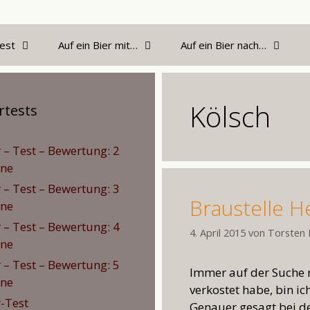
est
Auf ein Bier mit…
Auf ein Bier nach…
Kölsch
rtests
r – Test – Bewertung: 2
rne
r – Test – Bewertung: 3
Braustelle H
rne
r – Test – Bewertung: 4
4. April 2015
von
Torsten 
rne
r – Test – Bewertung: 5
Immer auf der Suche na
rne
verkostet habe, bin i
r-Test
Genauer gesagt bei de