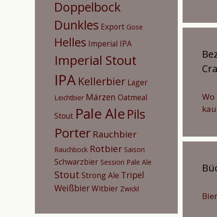
Doppelbock
Dunkles
Export
Gose
Helles
Imperial IPA
Bez
Imperial Stout
Cra
IPA
Kellerbier
Lager
Märzen
Wo 
Oatmeal
Leichtbier
kau
Pale Ale
Pils
Stout
Porter
Rauchbier
Rotbier
Rauchbock
Saison
Schwarzbier
Session Pale Ale
Bü
Stout
Tripel
Strong Ale
Weißbier
Witbier
Zwickl
Bier