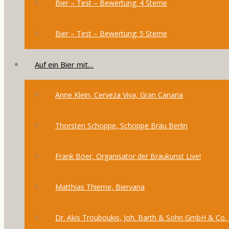
Bier – Test – Bewertung: 4 Sterne
Bier – Test – Bewertung: 5 Sterne
Auf ein Bier mit…
Anne Klein, Cerveza Viva, Gran Canaria
Thorsten Schoppe, Schoppe Bräu Berlin
Frank Böer, Organisator der Braukunst Live!
Matthias Thieme, Biervana
Dr. Akis Trouboukis, Joh. Barth & Sohn GmbH & Co.