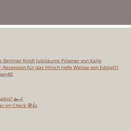
as Berliner Kindl Jubiläums Pilsener von Kalle
er-Rezension für das Hirsch Hefe Weisse von Eddie01
eman40
abis? 🦗🚬
ar im Check 🧭👍