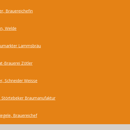
r, Brauereichefin
nn, Welde
Neumarkter Lammsbräu
at-Brauerei Zötler
r, Schneider Weisse
 Störtebeker Braumanufaktur
iegele, Brauereichef