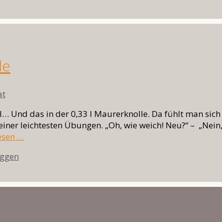
le
at
ll… Und das in der 0,33 l Maurerknolle. Da fühlt man sich
einer leichtesten Übungen. „Oh, wie weich! Neu?“ – „Nein
esen …
wörter
ggen