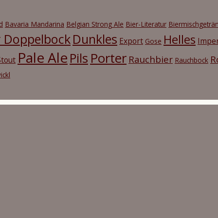
d
Bavaria Mandarina
Belgian Strong Ale
Bier-Literatur
Biermischgeträ
r Doppelbock
Dunkles
Helles
Export
Imper
Gose
Pale Ale
Porter
Pils
Rauchbier
R
tout
Rauchbock
ickl