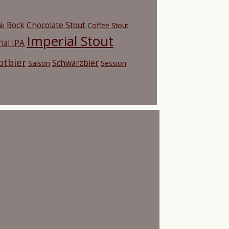
Bock
Chocolate Stout
nk
Coffee Stout
Imperial Stout
ial IPA
otbier
Schwarzbier
Saison
Session