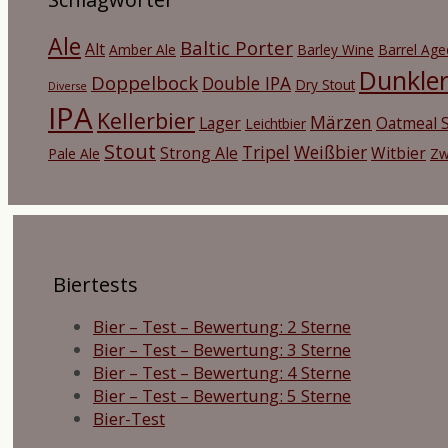
Ale
Baltic Porter
Alt
Amber Ale
Barley Wine
Barrel Age
Dunkle
Doppelbock
Double IPA
Dry Stout
Diverse
IPA
Kellerbier
Märzen
Lager
Oatmeal S
Leichtbier
Stout
Tripel
Weißbier
Strong Ale
Witbier
Pale Ale
Zw
Biertests
Bier – Test – Bewertung: 2 Sterne
Bier – Test – Bewertung: 3 Sterne
Bier – Test – Bewertung: 4 Sterne
Bier – Test – Bewertung: 5 Sterne
Bier-Test