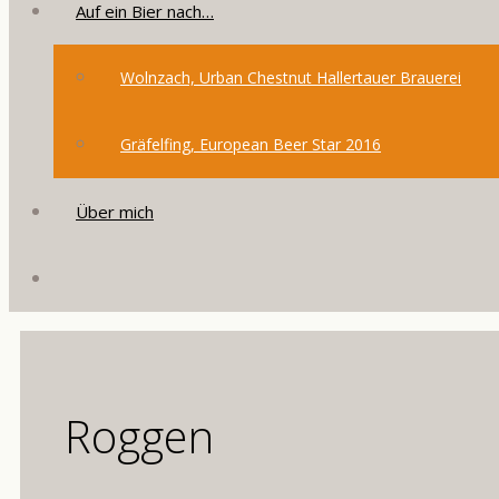
Auf ein Bier nach…
Wolnzach, Urban Chestnut Hallertauer Brauerei
Gräfelfing, European Beer Star 2016
Über mich
Roggen