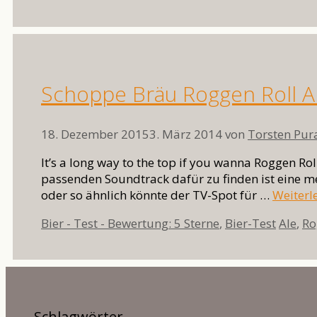
Schoppe Bräu Roggen Roll A
18. Dezember 2015
3. März 2014
von
Torsten Pur
It’s a long way to the top if you wanna Roggen Ro
passenden Soundtrack dafür zu finden ist eine m
oder so ähnlich könnte der TV-Spot für …
Weiterl
Kategorien
Schlag
Bier - Test - Bewertung: 5 Sterne
,
Bier-Test
Ale
,
Ro
Schlagwörter