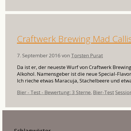
Craftwerk Brewing Mad Calli
7. September 2016
von
Torsten Purat
Da ist er, der neueste Wurf von Craftwerk Brewing
Alkohol. Namensgeber ist die neue Special-Flavor-
Ich rieche etwas Maracuja, Stachelbeere und etw
Kategorien
Schlag
Bier - Test - Bewertung: 3 Sterne
,
Bier-Test
Sessio
Schlagwörter