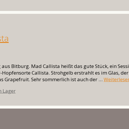
sta
 aus Bitburg. Mad Callista heißt das gute Stück, ein Sess
Hopfensorte Callista. Strohgelb erstrahlt es im Glas, der 
as Grapefruit. Sehr sommerlich ist auch der …
Weiterlese
wörter
n Lager