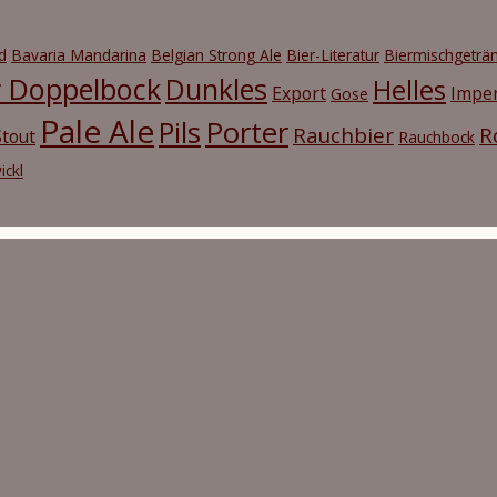
d
Bavaria Mandarina
Belgian Strong Ale
Bier-Literatur
Biermischgeträ
r Doppelbock
Dunkles
Helles
Export
Imper
Gose
Pale Ale
Porter
Pils
Rauchbier
R
tout
Rauchbock
ickl