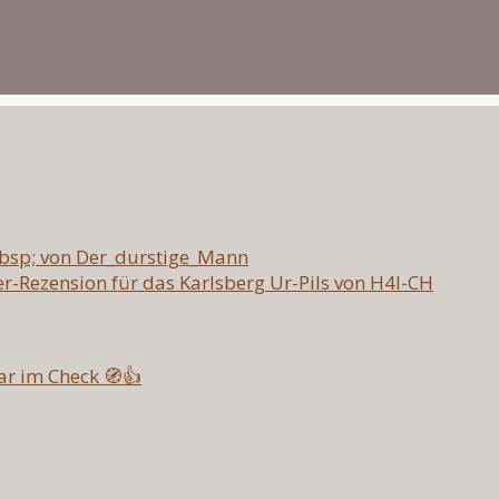
nbsp; von Der_durstige_Mann
er-Rezension für das Karlsberg Ur-Pils von H4l-CH
ar im Check 🧭👍