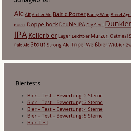
Ale
Baltic Porter
Alt
Amber Ale
Barley Wine
Barrel Age
Dunkle
Doppelbock
Double IPA
Dry Stout
Diverse
IPA
Kellerbier
Märzen
Lager
Oatmeal S
Leichtbier
Stout
Tripel
Weißbier
Strong Ale
Witbier
Pale Ale
Zw
Biertests
Bier – Test – Bewertung: 2 Sterne
Bier – Test – Bewertung: 3 Sterne
Bier – Test – Bewertung: 4 Sterne
Bier – Test – Bewertung: 5 Sterne
Bier-Test