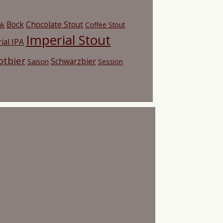
Bock
Chocolate Stout
nk
Coffee Stout
Imperial Stout
ial IPA
otbier
Schwarzbier
Saison
Session