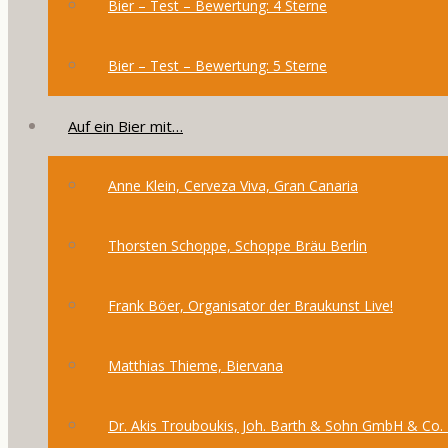
Bier – Test – Bewertung: 4 Sterne
Bier – Test – Bewertung: 5 Sterne
Auf ein Bier mit…
Anne Klein, Cerveza Viva, Gran Canaria
Thorsten Schoppe, Schoppe Bräu Berlin
Frank Böer, Organisator der Braukunst Live!
Matthias Thieme, Biervana
Dr. Akis Trouboukis, Joh. Barth & Sohn GmbH & Co.