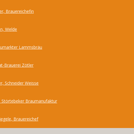
r, Brauereichefin
nn, Welde
Neumarkter Lammsbräu
at-Brauerei Zötler
r, Schneider Weisse
 Störtebeker Braumanufaktur
iegele, Brauereichef