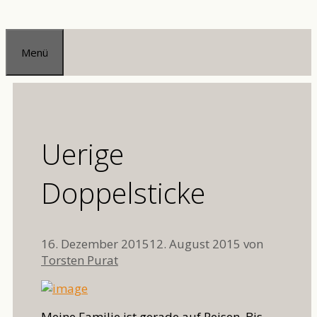
Zum
Inhalt
Menü
springen
Uerige
Doppelsticke
16. Dezember 2015
12. August 2015
von
Torsten Purat
Meine Familie ist gerade auf Reisen. Bis