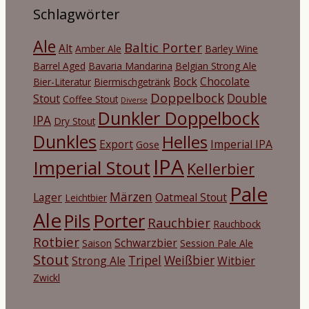
Schlagwörter
Ale
Baltic Porter
Alt
Amber Ale
Barley Wine
Barrel Aged
Bavaria Mandarina
Belgian Strong Ale
Bock
Chocolate
Bier-Literatur
Biermischgetränk
Doppelbock
Double
Stout
Coffee Stout
Diverse
Dunkler Doppelbock
IPA
Dry Stout
Dunkles
Helles
Export
Imperial IPA
Gose
IPA
Imperial Stout
Kellerbier
Pale
Märzen
Lager
Oatmeal Stout
Leichtbier
Ale
Porter
Pils
Rauchbier
Rauchbock
Rotbier
Schwarzbier
Saison
Session Pale Ale
Stout
Tripel
Weißbier
Strong Ale
Witbier
Zwickl