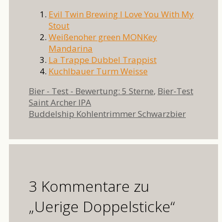
Evil Twin Brewing I Love You With My
Stout
Weißenoher green MONKey
Mandarina
La Trappe Dubbel Trappist
Kuchlbauer Turm Weisse
Kategorien
Bier - Test - Bewertung: 5 Sterne
,
Bier-Test
Saint Archer IPA
Buddelship Kohlentrimmer Schwarzbier
3 Kommentare zu
„Uerige Doppelsticke“