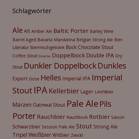
Schlagwörter
Ale
Baltic Porter
Alt
Amber Ale
Barley Wine
Barrel Aged
Bavaria Mandarina
Belgian Strong Ale
Bier-
Bock
Chocolate Stout
Literatur
Biermischgetränk
Doppelbock
Double IPA
Coffee Stout
Dry
Diverse
Dunkler Doppelbock
Dunkles
Stout
Imperial
Helles
Export
Imperial IPA
Gose
IPA
Stout
Kellerbier
Lager
Leichtbier
Pale Ale
Pils
Märzen
Oatmeal Stout
Porter
Rauchbier
Rotbier
Rauchbock
Saison
Stout
Schwarzbier
Strong Ale
Session Pale Ale
Tripel
Weißbier
Witbier
Zwickl