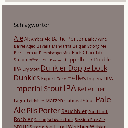
Schlagwörter
Ale
Baltic Porter
Alt
Amber Ale
Barley Wine
Barrel Aged
Bavaria Mandarina
Belgian Strong Ale
Bock
Chocolate
Bier-Literatur
Biermischgetränk
Doppelbock
Double
Stout
Coffee Stout
Diverse
Dunkler Doppelbock
IPA
Dry Stout
Dunkles
Helles
Export
Imperial IPA
Gose
IPA
Imperial Stout
Kellerbier
Pale
Märzen
Lager
Oatmeal Stout
Leichtbier
Ale
Porter
Pils
Rauchbier
Rauchbock
Rotbier
Schwarzbier
Saison
Session Pale Ale
Stout
Tripel
Weißbier
Strong Ale
Witbier