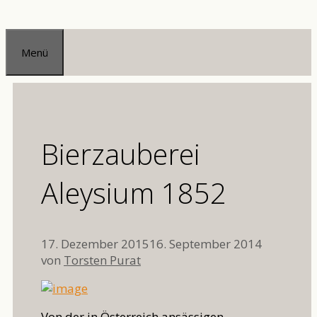
Zum
Inhalt
Menü
springen
Bierzauberei
Aleysium 1852
17. Dezember 2015
16. September 2014
von
Torsten Purat
Von der in Österreich ansässigen