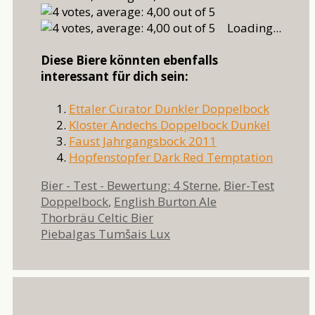
Loading...
Diese Biere könnten ebenfalls
interessant für dich sein:
Ettaler Curator Dunkler Doppelbock
Kloster Andechs Doppelbock Dunkel
Faust Jahrgangsbock 2011
Hopfenstopfer Dark Red Temptation
Kategorien
Schlag
Bier - Test - Bewertung: 4 Sterne
,
Bier-Test
Doppelbock
,
English Burton Ale
Thorbräu Celtic Bier
Piebalgas Tumšais Lux