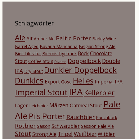
Schlagwörter
Ale
Baltic Porter
Alt
Amber Ale
Barley Wine
Barrel Aged
Bavaria Mandarina
Belgian Strong Ale
Bock
Chocolate
Bier-Literatur
Biermischgetränk
Doppelbock
Double
Stout
Coffee Stout
Diverse
Dunkler Doppelbock
IPA
Dry Stout
Dunkles
Helles
Export
Imperial IPA
Gose
IPA
Imperial Stout
Kellerbier
Pale
Märzen
Lager
Oatmeal Stout
Leichtbier
Ale
Porter
Pils
Rauchbier
Rauchbock
Rotbier
Schwarzbier
Saison
Session Pale Ale
Stout
Tripel
Weißbier
Strong Ale
Witbier