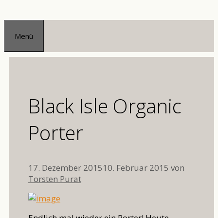
Zum
Inhalt
Menü
springen
Black Isle Organic
Porter
17. Dezember 2015
10. Februar 2015
von
Torsten Purat
Endlich mal wieder ein Porter! Heute