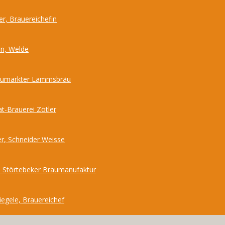
r, Brauereichefin
nn, Welde
Neumarkter Lammsbräu
at-Brauerei Zötler
r, Schneider Weisse
 Störtebeker Braumanufaktur
iegele, Brauereichef