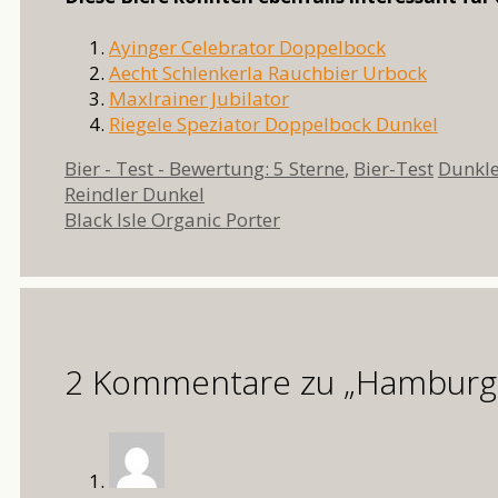
Ayinger Celebrator Doppelbock
Aecht Schlenkerla Rauchbier Urbock
Maxlrainer Jubilator
Riegele Speziator Doppelbock Dunkel
Kategorien
Schlag
Bier - Test - Bewertung: 5 Sterne
,
Bier-Test
Dunkl
Reindler Dunkel
Black Isle Organic Porter
2 Kommentare zu „Hamburg