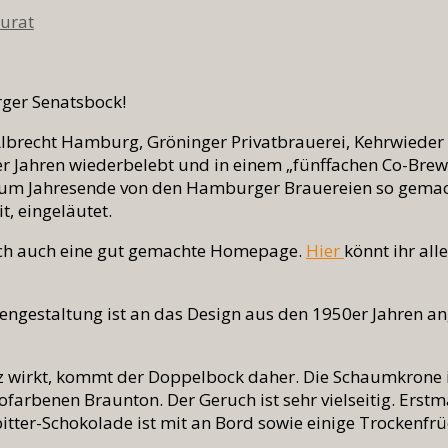
Purat
ger Senatsbock!
lbrecht Hamburg, Gröninger Privatbrauerei, Kehrwieder 
er Jahren wiederbelebt und in einem „fünffachen Co-Bre
r zum Jahresende von den Hamburger Brauereien so gema
t, eingeläutet.
ich auch eine gut gemachte Homepage.
Hier
könnt ihr all
tengestaltung ist an das Design aus den 1950er Jahren a
z wirkt, kommt der Doppelbock daher. Die Schaumkrone is
farbenen Braunton. Der Geruch ist sehr vielseitig. Erstma
bitter-Schokolade ist mit an Bord sowie einige Trockenfr