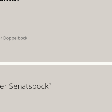
wörter
er Doppelbock
er Senatsbock“