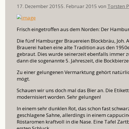
17. Dezember 2015
5. Februar 2015
von
Torsten 
Frisch eingetroffen aus dem Norden: Der Hambur
Die fünf Hamburger Brauereien Blockbräu, Joh. A
Brauerei haben eine alte Tradition aus den 1950
gebraut. Dies wurde seinerzeit ebenfalls imme
dann die sogenannte 5. Jahreszeit, die Bockbierzei
Zu einer gelungenen Vermarktung gehört natürl
mögt.
Schauen wir uns doch mal das Bier an. Die Etiket
modernisiert worden. Sehr gelungen!
In einem sehr dunklen Rot, das schon fast schwar
geschlagene Sahne, allerdings in einem cappucino
Röstaromen kraftvoll in die Nase. Eine Tafel Zart
ersten Schluck.