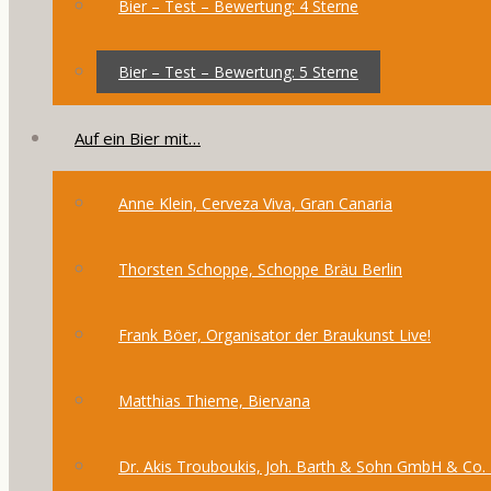
Bier – Test – Bewertung: 4 Sterne
Bier – Test – Bewertung: 5 Sterne
Auf ein Bier mit…
Anne Klein, Cerveza Viva, Gran Canaria
Thorsten Schoppe, Schoppe Bräu Berlin
Frank Böer, Organisator der Braukunst Live!
Matthias Thieme, Biervana
Dr. Akis Trouboukis, Joh. Barth & Sohn GmbH & Co.