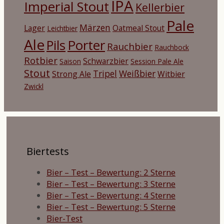
IPA
Imperial Stout
Kellerbier
Pale
Märzen
Lager
Oatmeal Stout
Leichtbier
Ale
Porter
Pils
Rauchbier
Rauchbock
Rotbier
Schwarzbier
Saison
Session Pale Ale
Stout
Tripel
Weißbier
Strong Ale
Witbier
Zwickl
Biertests
Bier – Test – Bewertung: 2 Sterne
Bier – Test – Bewertung: 3 Sterne
Bier – Test – Bewertung: 4 Sterne
Bier – Test – Bewertung: 5 Sterne
Bier-Test