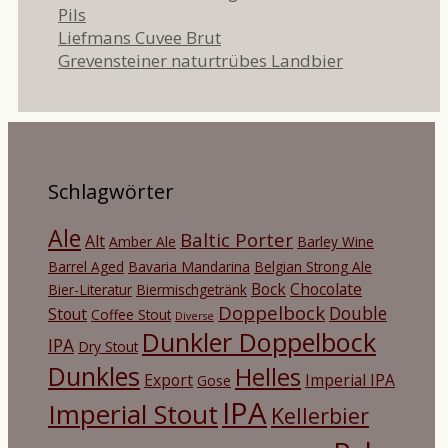
Pils
Liefmans Cuvee Brut
Grevensteiner naturtrübes Landbier
Schlagwörter
Ale
Baltic Porter
Alt
Amber Ale
Barley Wine
Barrel Aged
Bavaria Mandarina
Belgian Strong Ale
Bock
Chocolate
Bier-Literatur
Biermischgetränk
Doppelbock
Double
Stout
Coffee Stout
Diverse
Dunkler Doppelbock
IPA
Dry Stout
Dunkles
Helles
Export
Imperial IPA
Gose
IPA
Imperial Stout
Kellerbier