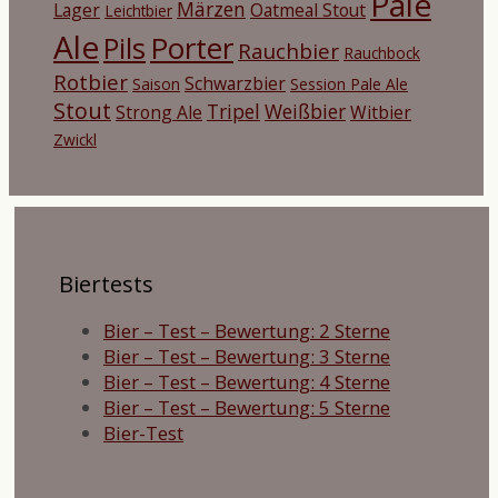
Pale
Märzen
Lager
Oatmeal Stout
Leichtbier
Ale
Porter
Pils
Rauchbier
Rauchbock
Rotbier
Schwarzbier
Saison
Session Pale Ale
Stout
Tripel
Weißbier
Strong Ale
Witbier
Zwickl
Biertests
Bier – Test – Bewertung: 2 Sterne
Bier – Test – Bewertung: 3 Sterne
Bier – Test – Bewertung: 4 Sterne
Bier – Test – Bewertung: 5 Sterne
Bier-Test