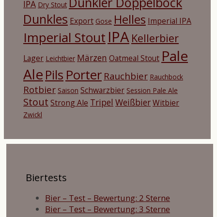
Dunkler Doppelbock
IPA
Dry Stout
Dunkles
Helles
Export
Imperial IPA
Gose
IPA
Imperial Stout
Kellerbier
Pale
Märzen
Lager
Oatmeal Stout
Leichtbier
Ale
Porter
Pils
Rauchbier
Rauchbock
Rotbier
Schwarzbier
Saison
Session Pale Ale
Stout
Tripel
Weißbier
Strong Ale
Witbier
Zwickl
Biertests
Bier – Test – Bewertung: 2 Sterne
Bier – Test – Bewertung: 3 Sterne