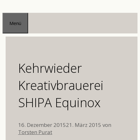
Zum
Inhalt
Menü
springen
Kehrwieder
Kreativbrauerei
SHIPA Equinox
16. Dezember 2015
21. März 2015
von
Torsten Purat