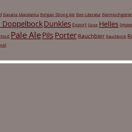
d
Bavaria Mandarina
Belgian Strong Ale
Bier-Literatur
Biermischgeträ
r Doppelbock
Dunkles
Helles
Export
Imper
Gose
Pale Ale
Porter
Pils
Rauchbier
R
tout
Rauchbock
ickl