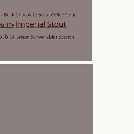
Bock
Chocolate Stout
nk
Coffee Stout
Imperial Stout
ial IPA
otbier
Schwarzbier
Saison
Session