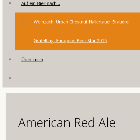
Auf ein Bier nach…
Wolnzach, Urban Chestnut Hallertauer Brauerei
Gräfelfing, European Beer Star 2016
Über mich
American Red Ale