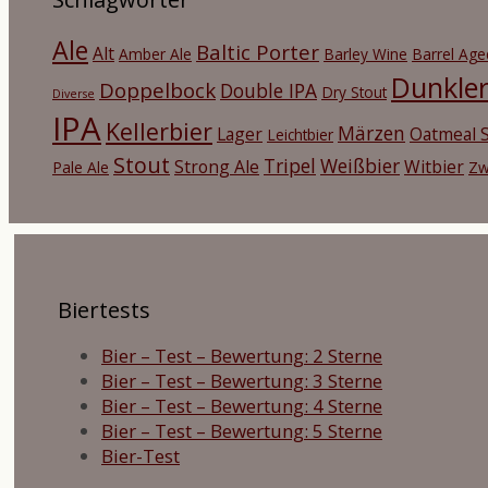
Ale
Baltic Porter
Alt
Amber Ale
Barley Wine
Barrel Age
Dunkle
Doppelbock
Double IPA
Dry Stout
Diverse
IPA
Kellerbier
Märzen
Lager
Oatmeal S
Leichtbier
Stout
Tripel
Weißbier
Strong Ale
Witbier
Pale Ale
Zw
Biertests
Bier – Test – Bewertung: 2 Sterne
Bier – Test – Bewertung: 3 Sterne
Bier – Test – Bewertung: 4 Sterne
Bier – Test – Bewertung: 5 Sterne
Bier-Test