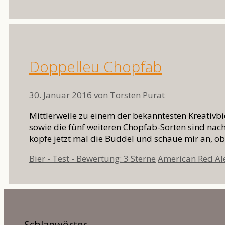
Doppelleu Chopfab
30. Januar 2016
von
Torsten Purat
Mittlerweile zu einem der bekanntesten Kreativb
sowie die fünf weiteren Chopfab-Sorten sind nach
köpfe jetzt mal die Buddel und schaue mir an, o
Kategorien
Schlagwörter
Bier - Test - Bewertung: 3 Sterne
American Red Al
Schlagwörter