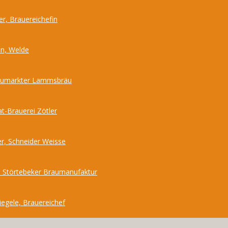
r, Brauereichefin
nn, Welde
Neumarkter Lammsbräu
at-Brauerei Zötler
r, Schneider Weisse
 Störtebeker Braumanufaktur
iegele, Brauereichef