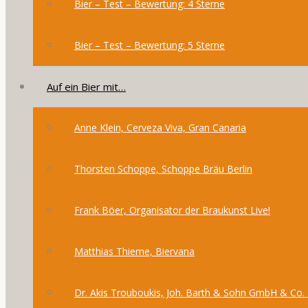
Bier – Test – Bewertung: 4 Sterne
Bier – Test – Bewertung: 5 Sterne
Auf ein Bier mit…
Anne Klein, Cerveza Viva, Gran Canaria
Thorsten Schoppe, Schoppe Bräu Berlin
Frank Böer, Organisator der Braukunst Live!
Matthias Thieme, Biervana
Dr. Akis Trouboukis, Joh. Barth & Sohn GmbH & Co.