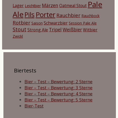
Pale
Märzen
Lager
Oatmeal Stout
Leichtbier
Ale
Porter
Pils
Rauchbier
Rauchbock
Rotbier
Schwarzbier
Saison
Session Pale Ale
Stout
Tripel
Weißbier
Strong Ale
Witbier
Zwickl
Biertests
Bier – Test – Bewertung: 2 Sterne
Bier – Test – Bewertung: 3 Sterne
Bier – Test – Bewertung: 4 Sterne
Bier – Test – Bewertung: 5 Sterne
Bier-Test