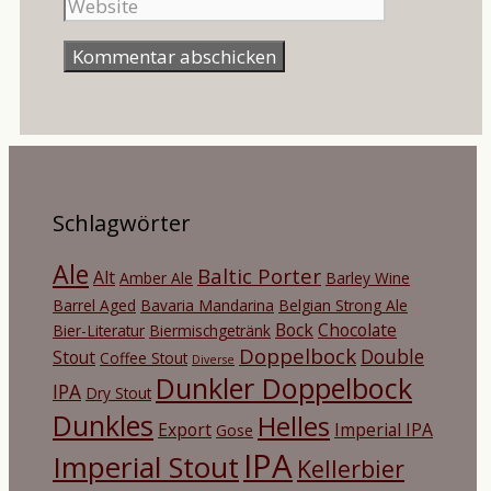
Schlagwörter
Ale
Baltic Porter
Alt
Amber Ale
Barley Wine
Barrel Aged
Bavaria Mandarina
Belgian Strong Ale
Bock
Chocolate
Bier-Literatur
Biermischgetränk
Doppelbock
Double
Stout
Coffee Stout
Diverse
Dunkler Doppelbock
IPA
Dry Stout
Dunkles
Helles
Export
Imperial IPA
Gose
IPA
Imperial Stout
Kellerbier