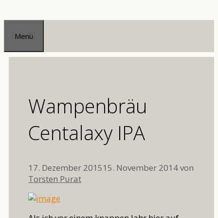
Zum
Inhalt
Menü
springen
Wampenbräu
Centalaxy IPA
17. Dezember 2015
15. November 2014
von
Torsten Purat
Als ich vor einem knappen Jahr hier auf