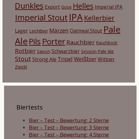
Dunkles
Helles
Export
Imperial IPA
Gose
IPA
Imperial Stout
Kellerbier
Pale
Märzen
Lager
Oatmeal Stout
Leichtbier
Ale
Porter
Pils
Rauchbier
Rauchbock
Rotbier
Schwarzbier
Saison
Session Pale Ale
Stout
Tripel
Weißbier
Strong Ale
Witbier
Zwickl
Biertests
Bier – Test – Bewertung: 2 Sterne
Bier – Test – Bewertung: 3 Sterne
Bier – Test – Bewertung: 4 Sterne