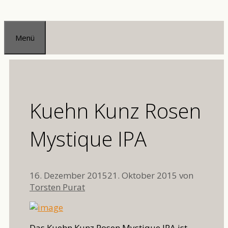
Zum
Inhalt
Menü
springen
Kuehn Kunz Rosen
Mystique IPA
16. Dezember 2015
21. Oktober 2015
von
Torsten Purat
Das Kuehn Kunz Rosen Mystique IPA ist