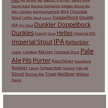
Amber Ale
Barley Wine
Barrel Aged
Bavaria Mandarina
Belgian Strong Ale
Bock
Chocolate
Bier-Literatur
Biermischgetränk
Doppelbock
Double
Stout
Coffee Stout
Diverse
Dunkler Doppelbock
IPA
Dry Stout
Dunkles
Helles
Export
Imperial IPA
Gose
IPA
Imperial Stout
Kellerbier
Pale
Märzen
Lager
Oatmeal Stout
Leichtbier
Ale
Porter
Pils
Rauchbier
Rauchbock
Rotbier
Schwarzbier
Saison
Session Pale Ale
Stout
Tripel
Weißbier
Strong Ale
Witbier
Zwickl