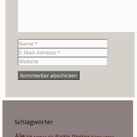
Name
E-
Mail-
Website
Adresse
Schlagwörter
Ale
Baltic Porter
Alt