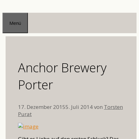
Zum
Inhalt
Menü
springen
Anchor Brewery
Porter
17. Dezember 2015
5. Juli 2014
von
Torsten
Purat
Gibt es Liebe auf den ersten Schluck? Das