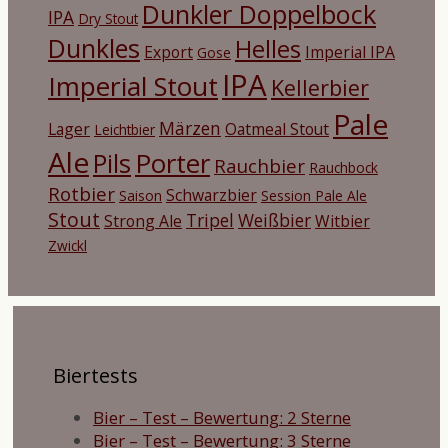
Dunkler Doppelbock
IPA
Dry Stout
Dunkles
Helles
Export
Imperial IPA
Gose
IPA
Imperial Stout
Kellerbier
Pale
Märzen
Lager
Oatmeal Stout
Leichtbier
Ale
Porter
Pils
Rauchbier
Rauchbock
Rotbier
Schwarzbier
Saison
Session Pale Ale
Stout
Tripel
Weißbier
Strong Ale
Witbier
Zwickl
Biertests
Bier – Test – Bewertung: 2 Sterne
Bier – Test – Bewertung: 3 Sterne