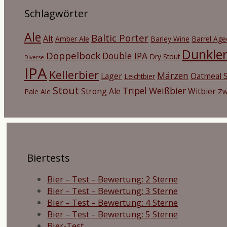
Schlagwörter
Ale
Baltic Porter
Alt
Amber Ale
Barley Wine
Barrel Age
Dunkle
Doppelbock
Double IPA
Dry Stout
Diverse
IPA
Kellerbier
Märzen
Lager
Oatmeal S
Leichtbier
Stout
Tripel
Weißbier
Strong Ale
Witbier
Pale Ale
Zw
Biertests
Bier – Test – Bewertung: 2 Sterne
Bier – Test – Bewertung: 3 Sterne
Bier – Test – Bewertung: 4 Sterne
Bier – Test – Bewertung: 5 Sterne
Bier-Test