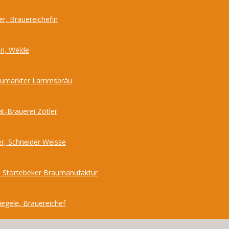
r, Brauereichefin
nn, Welde
Neumarkter Lammsbräu
at-Brauerei Zötler
r, Schneider Weisse
 Störtebeker Braumanufaktur
iegele, Brauereichef