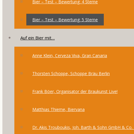
Bier – Test – Bewertung: 4 Sterne
Bier – Test – Bewertung: 5 Sterne
Auf ein Bier mit…
Anne Klein, Cerveza Viva, Gran Canaria
Thorsten Schoppe, Schoppe Bräu Berlin
Frank Böer, Organisator der Braukunst Live!
Matthias Thieme, Biervana
Dr. Akis Trouboukis, Joh. Barth & Sohn GmbH & Co.