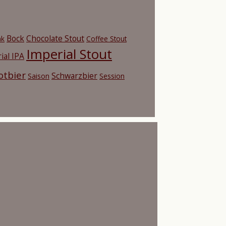
Bock
Chocolate Stout
nk
Coffee Stout
Imperial Stout
ial IPA
otbier
Schwarzbier
Saison
Session