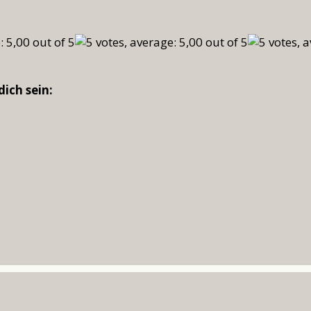
dich sein:
wörter