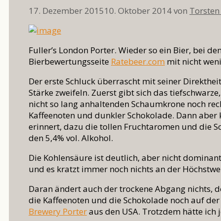
17. Dezember 2015
10. Oktober 2014
von
Torsten
Fuller’s London Porter. Wieder so ein Bier, bei d
Bierbewertungsseite
Ratebeer.com
mit nicht wen
Der erste Schluck überrascht mit seiner Direkthe
Stärke zweifeln. Zuerst gibt sich das tiefschwa
nicht so lang anhaltenden Schaumkrone noch rech
Kaffeenoten und dunkler Schokolade. Dann aber
erinnert, dazu die tollen Fruchtaromen und die S
den 5,4% vol. Alkohol.
Die Kohlensäure ist deutlich, aber nicht dominan
und es kratzt immer noch nichts an der Höchstwe
Daran ändert auch der trockene Abgang nichts, 
die Kaffeenoten und die Schokolade noch auf der
Brewery Porter
aus den USA. Trotzdem hätte ich j