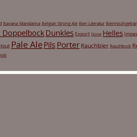
d
Bavaria Mandarina
Belgian Strong Ale
Bier-Literatur
Biermischgeträ
r Doppelbock
Dunkles
Helles
Export
Imper
Gose
Pale Ale
Porter
Pils
Rauchbier
R
tout
Rauchbock
ickl