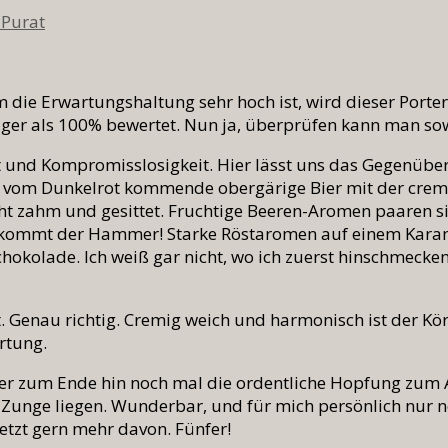
 Purat
em die Erwartungshaltung sehr hoch ist, wird dieser Porte
iger als 100% bewertet. Nun ja, überprüfen kann man so
it und Kompromisslosigkeit. Hier lässt uns das Gegenüber
rze, vom Dunkelrot kommende obergärige Bier mit der cre
t zahm und gesittet. Fruchtige Beeren-Aromen paaren si
 kommt der Hammer! Starke Röstaromen auf einem Karam
chokolade. Ich weiß gar nicht, wo ich zuerst hinschmecken
t. Genau richtig. Cremig weich und harmonisch ist der Kö
rtung.
der zum Ende hin noch mal die ordentliche Hopfung zum 
 Zunge liegen. Wunderbar, und für mich persönlich nur 
etzt gern mehr davon. Fünfer!