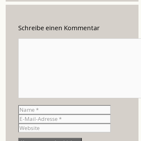
Schreibe einen Kommentar
Kommentar
Name
E-
Mail-
Website
Adresse