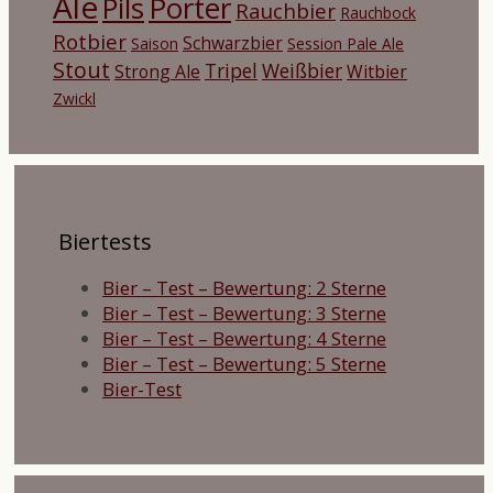
Ale
Porter
Pils
Rauchbier
Rauchbock
Rotbier
Schwarzbier
Saison
Session Pale Ale
Stout
Tripel
Weißbier
Strong Ale
Witbier
Zwickl
Biertests
Bier – Test – Bewertung: 2 Sterne
Bier – Test – Bewertung: 3 Sterne
Bier – Test – Bewertung: 4 Sterne
Bier – Test – Bewertung: 5 Sterne
Bier-Test