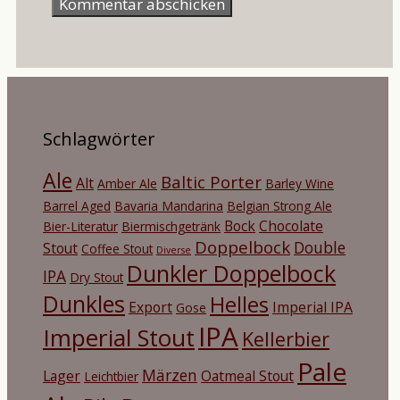
Schlagwörter
Ale
Baltic Porter
Alt
Amber Ale
Barley Wine
Barrel Aged
Bavaria Mandarina
Belgian Strong Ale
Bock
Chocolate
Bier-Literatur
Biermischgetränk
Doppelbock
Double
Stout
Coffee Stout
Diverse
Dunkler Doppelbock
IPA
Dry Stout
Dunkles
Helles
Export
Imperial IPA
Gose
IPA
Imperial Stout
Kellerbier
Pale
Märzen
Lager
Oatmeal Stout
Leichtbier