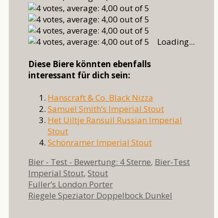
Loading...
Diese Biere könnten ebenfalls
interessant für dich sein:
Hanscraft & Co. Black Nizza
Samuel Smith’s Imperial Stout
Het Uiltje Ransuil Russian Imperial
Stout
Schönramer Imperial Stout
Kategorien
Schlag
Bier - Test - Bewertung: 4 Sterne
,
Bier-Test
Imperial Stout
,
Stout
Fuller’s London Porter
Riegele Speziator Doppelbock Dunkel