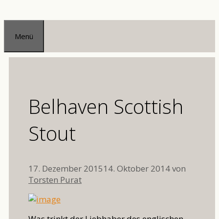
Zum
Inhalt
Menü
springen
Belhaven Scottish
Stout
17. Dezember 2015
14. Oktober 2014
von
Torsten Purat
Was trinkt der Liebhaber des englischen