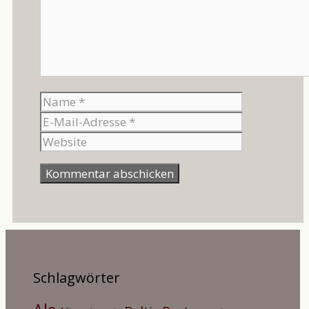
Name
E-
Mail-
Website
Adresse
Schlagwörter