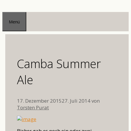
Zum
Inhalt
Menü
springen
Camba Summer
Ale
17. Dezember 2015
27. Juli 2014
von
Torsten Purat
Bisher gab es noch ein oder zwei