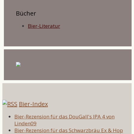
Bücher
Bier-Literatur
Bier-Index
Bier-Rezension für das DouGall's IPA 4 von
Linden09
Bier-Rezension für das Schwarzbräu Ex & Hop