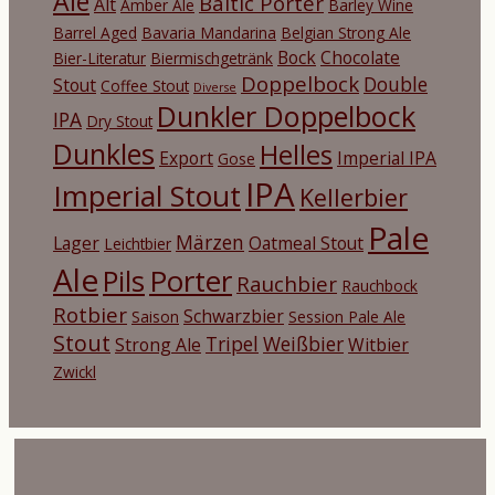
Ale
Baltic Porter
Alt
Amber Ale
Barley Wine
Barrel Aged
Bavaria Mandarina
Belgian Strong Ale
Bock
Chocolate
Bier-Literatur
Biermischgetränk
Doppelbock
Double
Stout
Coffee Stout
Diverse
Dunkler Doppelbock
IPA
Dry Stout
Dunkles
Helles
Export
Imperial IPA
Gose
IPA
Imperial Stout
Kellerbier
Pale
Märzen
Lager
Oatmeal Stout
Leichtbier
Ale
Porter
Pils
Rauchbier
Rauchbock
Rotbier
Schwarzbier
Saison
Session Pale Ale
Stout
Tripel
Weißbier
Strong Ale
Witbier
Zwickl