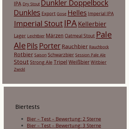
Dunkler Doppelbock
IPA
Dry Stout
Dunkles
Helles
Export
Imperial IPA
Gose
IPA
Imperial Stout
Kellerbier
Pale
Märzen
Lager
Oatmeal Stout
Leichtbier
Ale
Porter
Pils
Rauchbier
Rauchbock
Rotbier
Schwarzbier
Saison
Session Pale Ale
Stout
Tripel
Weißbier
Strong Ale
Witbier
Zwickl
Biertests
Bier – Test – Bewertung: 2 Sterne
Bier – Test – Bewertung: 3 Sterne