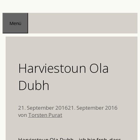
Zum
Inhalt
Menü
springen
Harviestoun Ola
Dubh
21. September 2016
21. September 2016
von
Torsten Purat
Harviestoun Ola Dubh – ich bin froh, dass