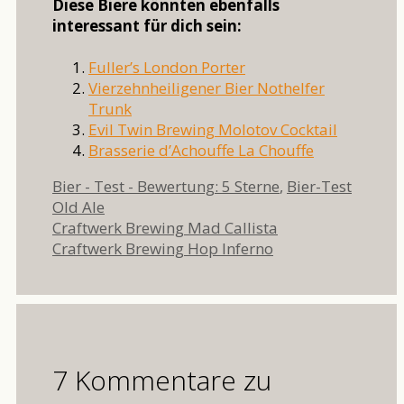
Diese Biere könnten ebenfalls
interessant für dich sein:
Fuller’s London Porter
Vierzehnheiligener Bier Nothelfer
Trunk
Evil Twin Brewing Molotov Cocktail
Brasserie d’Achouffe La Chouffe
Kategorien
Schlag
Bier - Test - Bewertung: 5 Sterne
,
Bier-Test
Old Ale
Craftwerk Brewing Mad Callista
Craftwerk Brewing Hop Inferno
7 Kommentare zu