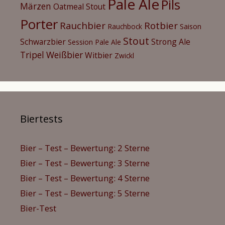
Pale Ale
Pils
Märzen
Oatmeal Stout
Porter
Rauchbier
Rotbier
Rauchbock
Saison
Stout
Schwarzbier
Strong Ale
Session Pale Ale
Tripel
Weißbier
Witbier
Zwickl
Biertests
Bier – Test – Bewertung: 2 Sterne
Bier – Test – Bewertung: 3 Sterne
Bier – Test – Bewertung: 4 Sterne
Bier – Test – Bewertung: 5 Sterne
Bier-Test