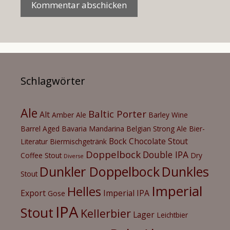
Schlagwörter
Ale
Baltic Porter
Alt
Amber Ale
Barley Wine
Barrel Aged
Bavaria Mandarina
Belgian Strong Ale
Bier-
Bock
Chocolate Stout
Literatur
Biermischgetränk
Doppelbock
Double IPA
Coffee Stout
Dry
Diverse
Dunkler Doppelbock
Dunkles
Stout
Imperial
Helles
Export
Imperial IPA
Gose
IPA
Stout
Kellerbier
Lager
Leichtbier