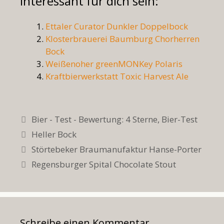
interessant für dich sein:
Ettaler Curator Dunkler Doppelbock
Klosterbrauerei Baumburg Chorherren
Bock
Weißenoher greenMONKey Polaris
Kraftbierwerkstatt Toxic Harvest Ale
Kategorien
Bier - Test - Bewertung: 4 Sterne
,
Bier-Test
Schlagwörter
Heller Bock
Störtebeker Braumanufaktur Hanse-Porter
Regensburger Spital Chocolate Stout
Schreibe einen Kommentar