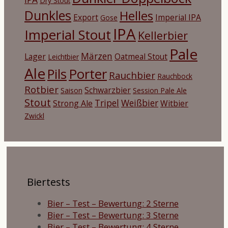
Dry Stout
Dunkles
Helles
Export
Imperial IPA
Gose
IPA
Imperial Stout
Kellerbier
Pale
Märzen
Lager
Oatmeal Stout
Leichtbier
Ale
Porter
Pils
Rauchbier
Rauchbock
Rotbier
Schwarzbier
Saison
Session Pale Ale
Stout
Tripel
Weißbier
Strong Ale
Witbier
Zwickl
Biertests
Bier – Test – Bewertung: 2 Sterne
Bier – Test – Bewertung: 3 Sterne
Bier – Test – Bewertung: 4 Sterne