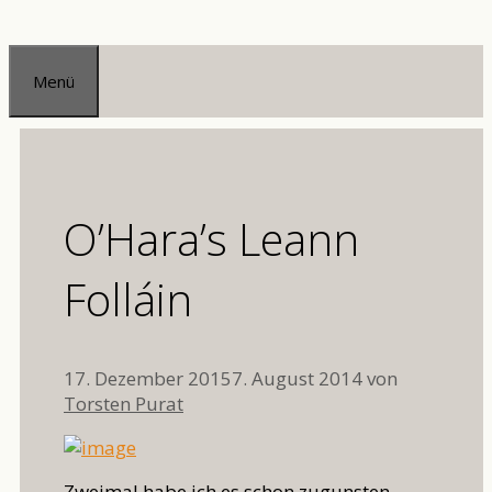
Zum
Inhalt
Menü
springen
O’Hara’s Leann
Folláin
17. Dezember 2015
7. August 2014
von
Torsten Purat
Zweimal habe ich es schon zugunsten