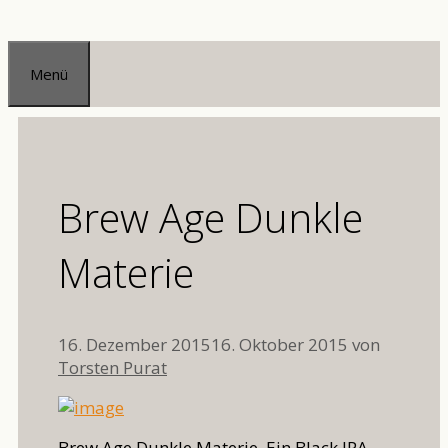
Zum
Inhalt
Menü
springen
Brew Age Dunkle
Materie
16. Dezember 2015
16. Oktober 2015
von
Torsten Purat
Brew Age Dunkle Materie. Ein Black IPA