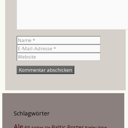
Name
E-
Mail-
Website
Adresse
Schlagwörter
Ale
Baltic Porter
Alt
Amber Ale
Barley Wine