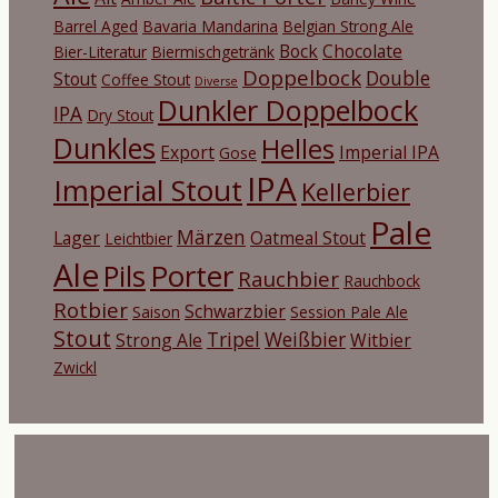
Barrel Aged
Bavaria Mandarina
Belgian Strong Ale
Bock
Chocolate
Bier-Literatur
Biermischgetränk
Doppelbock
Double
Stout
Coffee Stout
Diverse
Dunkler Doppelbock
IPA
Dry Stout
Dunkles
Helles
Export
Imperial IPA
Gose
IPA
Imperial Stout
Kellerbier
Pale
Märzen
Lager
Oatmeal Stout
Leichtbier
Ale
Porter
Pils
Rauchbier
Rauchbock
Rotbier
Schwarzbier
Saison
Session Pale Ale
Stout
Tripel
Weißbier
Strong Ale
Witbier
Zwickl