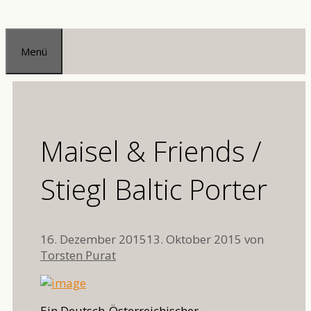
Zum
Inhalt
Menü
springen
Maisel & Friends /
Stiegl Baltic Porter
16. Dezember 2015
13. Oktober 2015
von
Torsten Purat
Ein Deutsch-Österreichischer