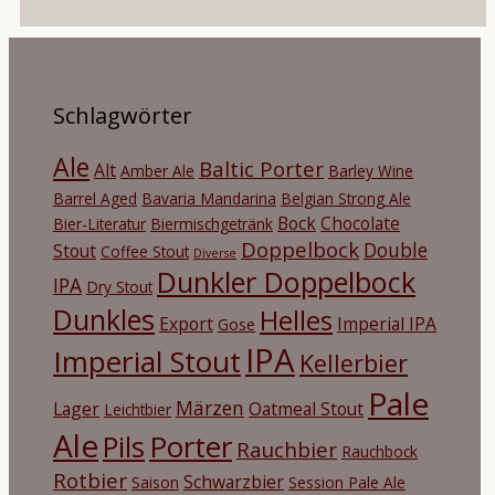
Schlagwörter
Ale
Baltic Porter
Alt
Amber Ale
Barley Wine
Barrel Aged
Bavaria Mandarina
Belgian Strong Ale
Bock
Chocolate
Bier-Literatur
Biermischgetränk
Doppelbock
Double
Stout
Coffee Stout
Diverse
Dunkler Doppelbock
IPA
Dry Stout
Dunkles
Helles
Export
Imperial IPA
Gose
IPA
Imperial Stout
Kellerbier
Pale
Märzen
Lager
Oatmeal Stout
Leichtbier
Ale
Porter
Pils
Rauchbier
Rauchbock
Rotbier
Schwarzbier
Saison
Session Pale Ale